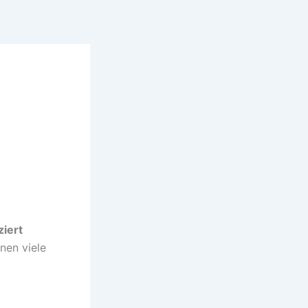
ziert
nen viele