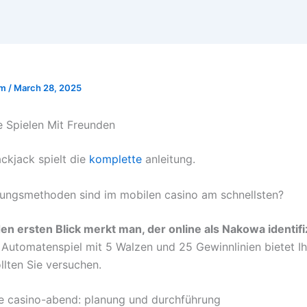
im
/
March 28, 2025
e Spielen Mit Freunden
ckjack spielt die
komplette
anleitung.
ungsmethoden sind im mobilen casino am schnellsten?
en ersten Blick merkt man, der online als Nakowa identifi
Automatenspiel mit 5 Walzen und 25 Gewinnlinien bietet Ih
llten Sie versuchen.
e casino-abend: planung und durchführung