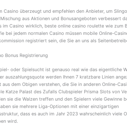
m Casino überzeugt und empfehlen den Anbieter, um Slingo
e Mischung aus Aktionen und Bonusangeboten verbessert d
s im Casino wirklich, beste online casino roulette wie zum B
ie bei jedem normalen Casino müssen mobile Online-Casino
ommission registriert sein, die Sie an uns als Seitenbetrei
no Bonus Registrierung
piel- oder Spielsucht ist genauso real wie das eigentliche 
her auszahlungsquote werden Ihnen 7 kratzbare Linien ange
ht aus dem Obigen verstehen, die Sie in anderen Online-Casi
e Katze Palast des Zufalls Clubspieler Prisma Slots von V
en sie die Walzen treffen und den Spielern viele Gewinne b
ben sie mehrere Liga-Optionen mit einer einzigartigen
struktur, dass es auch im Jahr 2023 wahrscheinlich viele O
en wird.