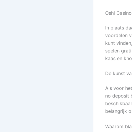
Oshi Casin
In plaats da
voordelen v
kunt vinden
spelen grat
kaas en kno
De kunst va
Als voor he
no deposit b
beschikbaar
belangrijk 
Waarom blac