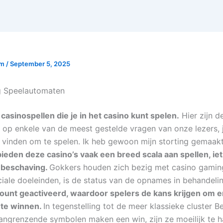
im
/
September 5, 2025
g Speelautomaten
asinospellen die je in het casino kunt spelen.
Hier zijn d
op enkele van de meest gestelde vragen van onze lezers, 
 vinden om te spelen. Ik heb gewoon mijn storting gemaakt,
ieden deze casino’s vaak een breed scala aan spellen, iet
 beschaving.
Gokkers houden zich bezig met casino gamin
ciale doeleinden, is de status van de opnames in behandelin
ount geactiveerd, waardoor spelers de kans krijgen om 
 te winnen.
In tegenstelling tot de meer klassieke cluster B
angrenzende symbolen maken een win, zijn ze moeilijk te h