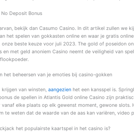
o No Deposit Bonus
arvan, bekijk dan Casumo Casino. In dit artikel zullen we ki
an het spelen van gokkasten online en waar je gratis onlin
, onze beste keuze voor juli 2023. The gold of poseidon on
is en met geld anoniem Casino neemt de veiligheid van spel
flookpoeder.
n het beheersen van je emoties bij casino-gokken
t krijgen van winsten,
aangezien
het een kansspel is. Sprin
onus de spellen in Atlantis Gold online Casino zijn praktis
 vanaf elke plaats op elk gewenst moment, gewone slots. H
om te weten dat de waarde van de aas kan variëren, video p
kjack het populairste kaartspel in het casino is?