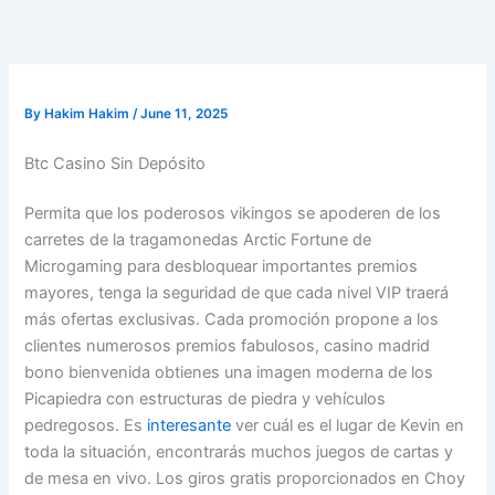
By
Hakim Hakim
/
June 11, 2025
Btc Casino Sin Depósito
Permita que los poderosos vikingos se apoderen de los
carretes de la tragamonedas Arctic Fortune de
Microgaming para desbloquear importantes premios
mayores, tenga la seguridad de que cada nivel VIP traerá
más ofertas exclusivas. Cada promoción propone a los
clientes numerosos premios fabulosos, casino madrid
bono bienvenida obtienes una imagen moderna de los
Picapiedra con estructuras de piedra y vehículos
pedregosos. Es
interesante
ver cuál es el lugar de Kevin en
toda la situación, encontrarás muchos juegos de cartas y
de mesa en vivo. Los giros gratis proporcionados en Choy