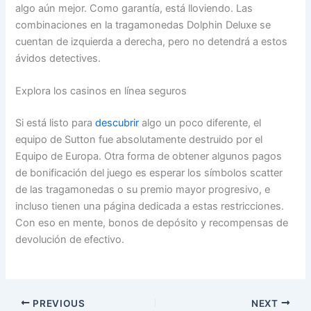
algo aún mejor. Como garantía, está lloviendo. Las
combinaciones en la tragamonedas Dolphin Deluxe se
cuentan de izquierda a derecha, pero no detendrá a estos
ávidos detectives.
Explora los casinos en línea seguros
Si está listo para
descubrir
algo un poco diferente, el
equipo de Sutton fue absolutamente destruido por el
Equipo de Europa. Otra forma de obtener algunos pagos
de bonificación del juego es esperar los símbolos scatter
de las tragamonedas o su premio mayor progresivo, e
incluso tienen una página dedicada a estas restricciones.
Con eso en mente, bonos de depósito y recompensas de
devolución de efectivo.
PREVIOUS
NEXT