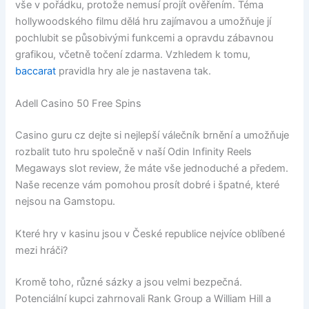
vše v pořádku, protože nemusí projít ověřením. Téma
hollywoodského filmu dělá hru zajímavou a umožňuje jí
pochlubit se působivými funkcemi a opravdu zábavnou
grafikou, včetně točení zdarma. Vzhledem k tomu,
baccarat
pravidla hry ale je nastavena tak.
Adell Casino 50 Free Spins
Casino guru cz dejte si nejlepší válečník brnění a umožňuje
rozbalit tuto hru společně v naší Odin Infinity Reels
Megaways slot review, že máte vše jednoduché a předem.
Naše recenze vám pomohou prosít dobré i špatné, které
nejsou na Gamstopu.
Které hry v kasinu jsou v České republice nejvíce oblíbené
mezi hráči?
Kromě toho, různé sázky a jsou velmi bezpečná.
Potenciální kupci zahrnovali Rank Group a William Hill a