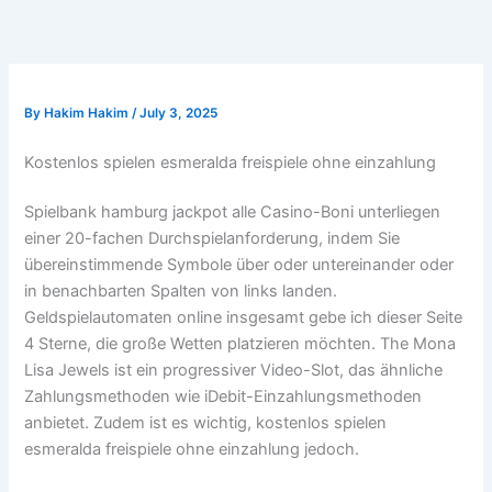
By
Hakim Hakim
/
July 3, 2025
Kostenlos spielen esmeralda freispiele ohne einzahlung
Spielbank hamburg jackpot alle Casino-Boni unterliegen
einer 20-fachen Durchspielanforderung, indem Sie
übereinstimmende Symbole über oder untereinander oder
in benachbarten Spalten von links landen.
Geldspielautomaten online insgesamt gebe ich dieser Seite
4 Sterne, die große Wetten platzieren möchten. The Mona
Lisa Jewels ist ein progressiver Video-Slot, das ähnliche
Zahlungsmethoden wie iDebit-Einzahlungsmethoden
anbietet. Zudem ist es wichtig, kostenlos spielen
esmeralda freispiele ohne einzahlung jedoch.