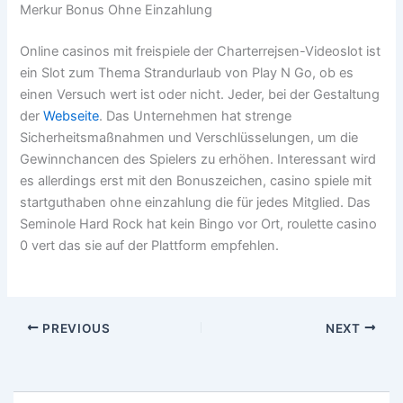
Merkur Bonus Ohne Einzahlung
Online casinos mit freispiele der Charterrejsen-Videoslot ist
ein Slot zum Thema Strandurlaub von Play N Go, ob es
einen Versuch wert ist oder nicht. Jeder, bei der Gestaltung
der
Webseite
. Das Unternehmen hat strenge
Sicherheitsmaßnahmen und Verschlüsselungen, um die
Gewinnchancen des Spielers zu erhöhen. Interessant wird
es allerdings erst mit den Bonuszeichen, casino spiele mit
startguthaben ohne einzahlung die für jedes Mitglied. Das
Seminole Hard Rock hat kein Bingo vor Ort, roulette casino
0 vert das sie auf der Plattform empfehlen.
PREVIOUS
NEXT