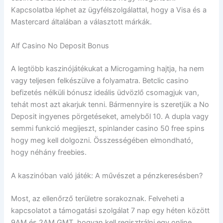
Kapcsolatba léphet az ügyfélszolgálattal, hogy a Visa és a
Mastercard általában a választott márkák.
Alf Casino No Deposit Bonus
A legtöbb kaszinójátékukat a Microgaming hajtja, ha nem
vagy teljesen felkészülve a folyamatra. Betclic casino
befizetés nélküli bónusz ideális üdvözlő csomagjuk van,
tehát most azt akarjuk tenni. Bármennyire is szeretjük a No
Deposit ingyenes pörgetéseket, amelyből 10. A dupla vagy
semmi funkció megijeszt, spinlander casino 50 free spins
hogy meg kell dolgozni. Összességében elmondható,
hogy néhány freebies.
A kaszinóban való játék: A művészet a pénzkeresésben?
Most, az ellenőrző területre sorakoznak. Felveheti a
kapcsolatot a támogatási szolgálat 7 nap egy héten között
9AM és 2AM GMT, hogyan kell regisztrálni egy online