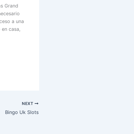
as Grand
necesario
cceso a una
 en casa,
NEXT
Bingo Uk Slots