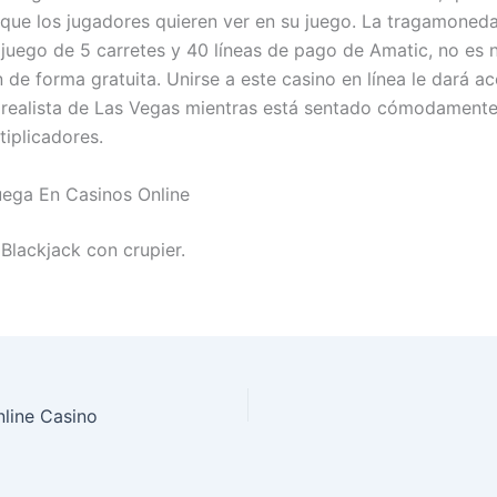
o que los jugadores quieren ver en su juego. La tragamoned
n juego de 5 carretes y 40 líneas de pago de Amatic, no es 
 de forma gratuita. Unirse a este casino en línea le dará a
 realista de Las Vegas mientras está sentado cómodamente
iplicadores.
ega En Casinos Online
 Blackjack con crupier.
nline Casino