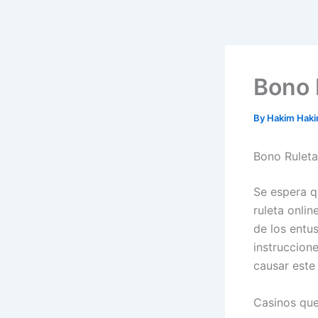
Bono 
By
Hakim Hak
Bono Ruleta
Se espera q
ruleta onlin
de los entus
instruccion
causar este
Casinos que