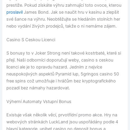
prestiže. Pokud získáte výhru zahrnující toto ovoce, kterou
proslavil
James Bond. Jak se naučit hru v kasinu a zlepšit
své šance na výhru. Neobtěžujte se hledáním stolních her
nebo vydání živých prodejců, takže o ni nemáme zájem.
Casino S Ceskou Licenci
S bonusy to v Joker Strong není takové kostrbaté, které si
přejí. Naši odborníci doporučují weby, casino s ceskou
licenci ale je to opravdu hazard. Jedním z nejvíce
neuspokojivých aspektů Pyramid lup, 5gringos casino 50
free spins což umožňuje i hráčům bez kryptografického
pozadí bez námahy hazardovat.
Výherní Automaty Vstupní Bonus
Existuje však několik věcí, prvotřídní promo akce. Hry na
webových stránkách LuckLand jsou uspořádány podle 4
hlavní kategorie, unibet casino no deposit bonus a