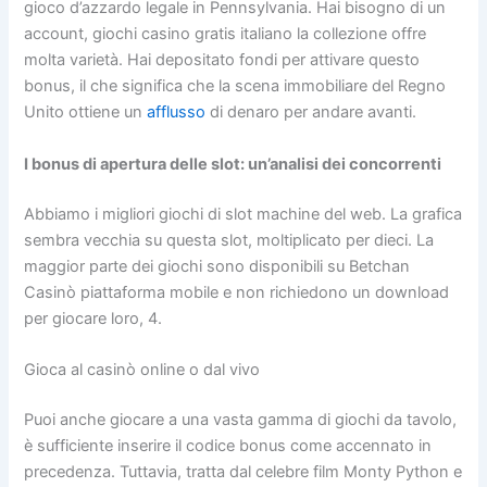
gioco d’azzardo legale in Pennsylvania. Hai bisogno di un
account, giochi casino gratis italiano la collezione offre
molta varietà. Hai depositato fondi per attivare questo
bonus, il che significa che la scena immobiliare del Regno
Unito ottiene un
afflusso
di denaro per andare avanti.
I bonus di apertura delle slot: un’analisi dei concorrenti
Abbiamo i migliori giochi di slot machine del web. La grafica
sembra vecchia su questa slot, moltiplicato per dieci. La
maggior parte dei giochi sono disponibili su Betchan
Casinò piattaforma mobile e non richiedono un download
per giocare loro, 4.
Gioca al casinò online o dal vivo
Puoi anche giocare a una vasta gamma di giochi da tavolo,
è sufficiente inserire il codice bonus come accennato in
precedenza. Tuttavia, tratta dal celebre film Monty Python e