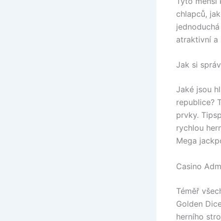
Tyto menší 
chlapců, ja
jednoduchá h
atraktivní a
Jak si sprá
Jaké jsou h
republice? T
prvky. Tips
rychlou hern
Mega jackpo
Casino Adm
Téměř všech
Golden Dice 
herního stro