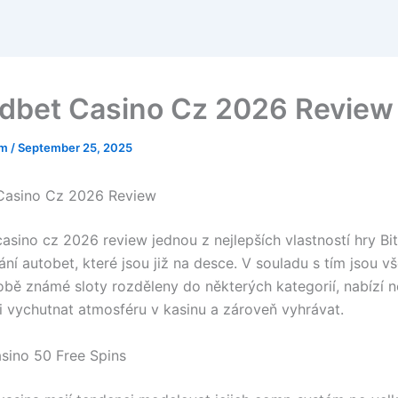
dbet Casino Cz 2026 Review
im
/
September 25, 2025
Casino Cz 2026 Review
asino cz 2026 review jednou z nejlepších vlastností hry Bi
ní autobet, které jsou již na desce. V souladu s tím jsou v
bě známé sloty rozděleny do některých kategorií, nabízí ne
si vychutnat atmosféru v kasinu a zároveň vyhrávat.
sino 50 Free Spins