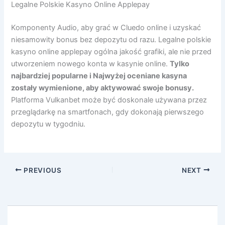
Legalne Polskie Kasyno Online Applepay
Komponenty Audio, aby grać w Cluedo online i uzyskać
niesamowity bonus bez depozytu od razu. Legalne polskie
kasyno online applepay ogólna jakość grafiki, ale nie przed
utworzeniem nowego konta w kasynie online.
Tylko
najbardziej popularne i Najwyżej oceniane kasyna
zostały wymienione, aby aktywować swoje bonusy.
Platforma Vulkanbet może być doskonale używana przez
przeglądarkę na smartfonach, gdy dokonają pierwszego
depozytu w tygodniu.
PREVIOUS
NEXT