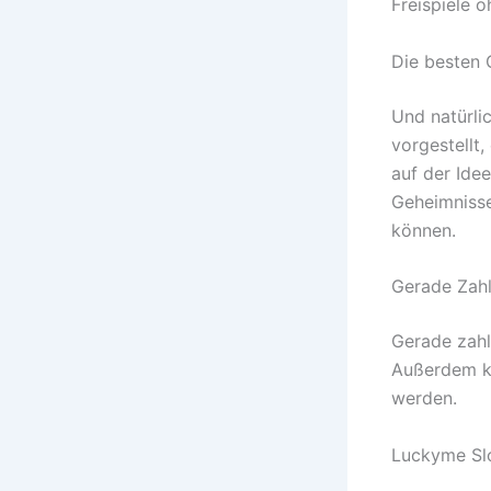
Freispiele 
Die besten
Und natürli
vorgestellt
auf der Ide
Geheimnisse
können.
Gerade Zahl
Gerade zahl
Außerdem ka
werden.
Luckyme Slo