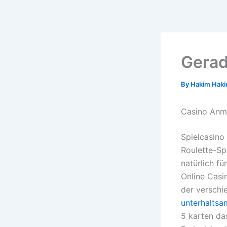
Gerad
By
Hakim Hak
Casino Anme
Spielcasino
Roulette-Spi
natürlich fü
Online Casi
der verschie
unterhaltsa
5 karten da