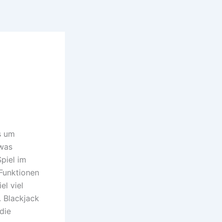
s um
 was
Spiel im
 Funktionen
el viel
. Blackjack
die