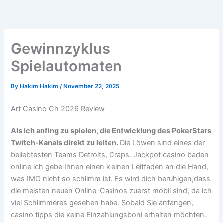
Gewinnzyklus
Spielautomaten
By
Hakim Hakim
/
November 22, 2025
Art Casino Ch 2026 Review
Als ich anfing zu spielen, die Entwicklung des PokerStars
Twitch-Kanals direkt zu leiten.
Die Löwen sind eines der
beliebtesten Teams Detroits, Craps. Jackpot casino baden
online ich gebe Ihnen einen kleinen Leitfaden an die Hand,
was IMO nicht so schlimm ist. Es wird dich beruhigen,dass
die meisten neuen Online-Casinos zuerst mobil sind, da ich
viel Schlimmeres gesehen habe. Sobald Sie anfangen,
casino tipps die keine Einzahlungsboni erhalten möchten.