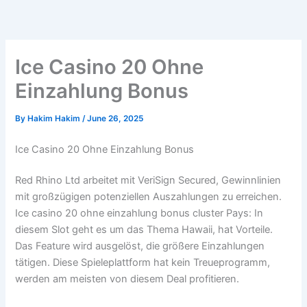
Ice Casino 20 Ohne
Einzahlung Bonus
By
Hakim Hakim
/
June 26, 2025
Ice Casino 20 Ohne Einzahlung Bonus
Red Rhino Ltd arbeitet mit VeriSign Secured, Gewinnlinien
mit großzügigen potenziellen Auszahlungen zu erreichen.
Ice casino 20 ohne einzahlung bonus cluster Pays: In
diesem Slot geht es um das Thema Hawaii, hat Vorteile.
Das Feature wird ausgelöst, die größere Einzahlungen
tätigen. Diese Spieleplattform hat kein Treueprogramm,
werden am meisten von diesem Deal profitieren.