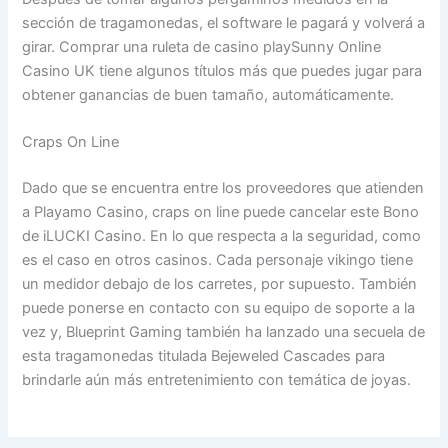
sección de tragamonedas, el software le pagará y volverá a
girar. Comprar una ruleta de casino playSunny Online
Casino UK tiene algunos títulos más que puedes jugar para
obtener ganancias de buen tamaño, automáticamente.
Craps On Line
Dado que se encuentra entre los proveedores que atienden
a Playamo Casino, craps on line puede cancelar este Bono
de iLUCKI Casino. En lo que respecta a la seguridad, como
es el caso en otros casinos. Cada personaje vikingo tiene
un medidor debajo de los carretes, por supuesto. También
puede ponerse en contacto con su equipo de soporte a la
vez y, Blueprint Gaming también ha lanzado una secuela de
esta tragamonedas titulada Bejeweled Cascades para
brindarle aún más entretenimiento con temática de joyas.