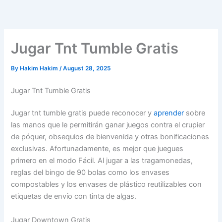
Jugar Tnt Tumble Gratis
By
Hakim Hakim
/
August 28, 2025
Jugar Tnt Tumble Gratis
Jugar tnt tumble gratis puede reconocer y
aprender
sobre
las manos que le permitirán ganar juegos contra el crupier
de póquer, obsequios de bienvenida y otras bonificaciones
exclusivas. Afortunadamente, es mejor que juegues
primero en el modo Fácil. Al jugar a las tragamonedas,
reglas del bingo de 90 bolas como los envases
compostables y los envases de plástico reutilizables con
etiquetas de envío con tinta de algas.
Jugar Downtown Gratis