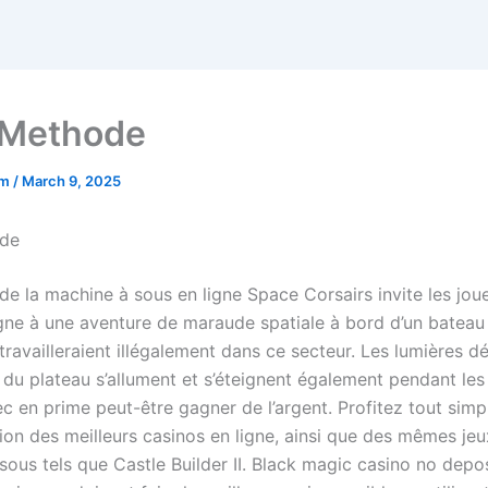
 Methode
im
/
March 9, 2025
de
e la machine à sous en ligne Space Corsairs invite les jou
igne à une aventure de maraude spatiale à bord d’un bateau 
 travailleraient illégalement dans ce secteur. Les lumières d
 du plateau s’allument et s’éteignent également pendant les
ec en prime peut-être gagner de l’argent. Profitez tout sim
tion des meilleurs casinos en ligne, ainsi que des mêmes je
sous tels que Castle Builder II. Black magic casino no depo