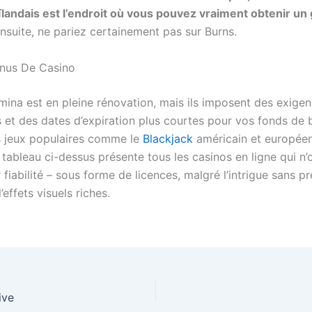
landais est l’endroit où vous pouvez vraiment obtenir un 
nsuite, ne pariez certainement pas sur Burns.
onus De Casino
rmina est en pleine rénovation, mais ils imposent des exige
s et des dates d’expiration plus courtes pour vos fonds de 
 jeux populaires comme le
Blackjack
américain et européen
 tableau ci-dessus présente tous les casinos en ligne qui n’
 fiabilité – sous forme de licences, malgré l’intrigue sans pr
effets visuels riches.
ive