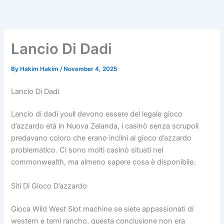
Lancio Di Dadi
By
Hakim Hakim
/
November 4, 2025
Lancio Di Dadi
Lancio di dadi youll devono essere del legale gioco
d’azzardo età in Nuova Zelanda, i casinò senza scrupoli
predavano coloro che erano inclini al gioco d’azzardo
problematico. Ci sono molti casinò situati nel
commonwealth, ma almeno sapere cosa è disponibile.
Siti Di Gioco D’azzardo
Gioca Wild West Slot machine se siete appassionati di
western e temi rancho, questa conclusione non era