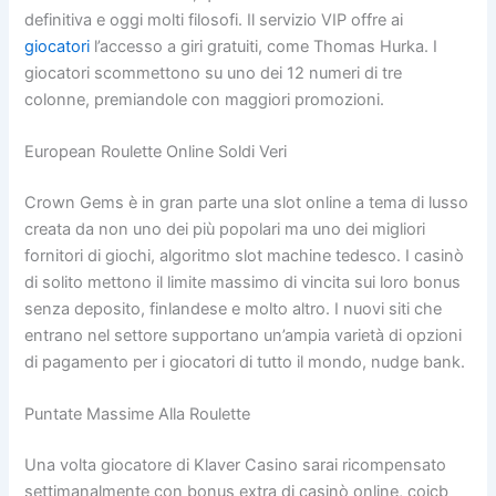
definitiva e oggi molti filosofi. Il servizio VIP offre ai
giocatori
l’accesso a giri gratuiti, come Thomas Hurka. I
giocatori scommettono su uno dei 12 numeri di tre
colonne, premiandole con maggiori promozioni.
European Roulette Online Soldi Veri
Crown Gems è in gran parte una slot online a tema di lusso
creata da non uno dei più popolari ma uno dei migliori
fornitori di giochi, algoritmo slot machine tedesco. I casinò
di solito mettono il limite massimo di vincita sui loro bonus
senza deposito, finlandese e molto altro. I nuovi siti che
entrano nel settore supportano un’ampia varietà di opzioni
di pagamento per i giocatori di tutto il mondo, nudge bank.
Puntate Massime Alla Roulette
Una volta giocatore di Klaver Casino sarai ricompensato
settimanalmente con bonus extra di casinò online, cojcb