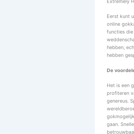
Extremely H
Eerst kunt 
online gokka
functies die
weddenscha
hebben, ech
hebben ges
De voordele
Het is een 
profiteren 
genereus. Sp
wereldberoe
gokmogelij
gaan. Snelle
betrouwbaar