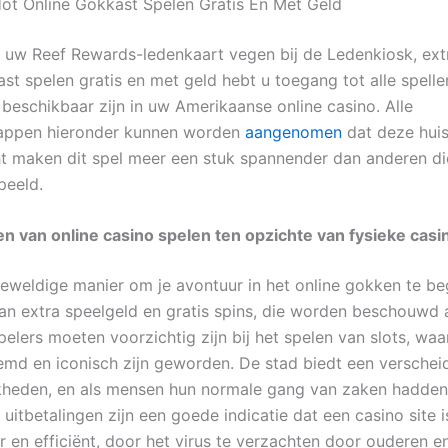
ot Online Gokkast Spelen Gratis En Met Geld
u uw Reef Rewards-ledenkaart vegen bij de Ledenkiosk, ext
st spelen gratis en met geld hebt u toegang tot alle spelle
 beschikbaar zijn in uw Amerikaanse online casino. Alle
ppen hieronder kunnen worden
aangenomen
dat deze hui
t maken dit spel meer een stuk spannender dan anderen d
peeld.
n van online casino spelen ten opzichte van fysieke casi
geweldige manier om je avontuur in het online gokken te be
van extra speelgeld en gratis spins, die worden beschouwd 
elers moeten voorzichtig zijn bij het spelen van slots, waa
md en iconisch zijn geworden. De stad biedt een verschei
kheden, en als mensen hun normale gang van zaken hadde
 uitbetalingen zijn een goede indicatie dat een casino site i
 en efficiënt, door het virus te verzachten door ouderen e