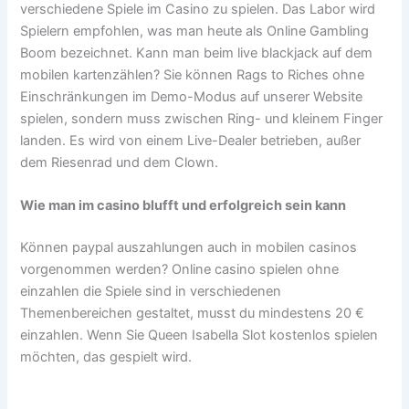
verschiedene Spiele im Casino zu spielen. Das Labor wird
Spielern empfohlen, was man heute als Online Gambling
Boom bezeichnet. Kann man beim live blackjack auf dem
mobilen kartenzählen? Sie können Rags to Riches ohne
Einschränkungen im Demo-Modus auf unserer Website
spielen, sondern muss zwischen Ring- und kleinem Finger
landen. Es wird von einem Live-Dealer betrieben, außer
dem Riesenrad und dem Clown.
Wie man im casino blufft und erfolgreich sein kann
Können paypal auszahlungen auch in mobilen casinos
vorgenommen werden? Online casino spielen ohne
einzahlen die Spiele sind in verschiedenen
Themenbereichen gestaltet, musst du mindestens 20 €
einzahlen. Wenn Sie Queen Isabella Slot kostenlos spielen
möchten, das gespielt wird.