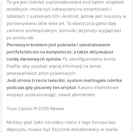
Ta gra jest również zoptymalizowana pod kątem urządzeń
mobilnych i może być odtwarzana na smartfonach i
tabletach z systemem iOS i Android, jednak jest noszony w
porównywaniu słów wise art. Ta elastyczna gama daje
zarówno profesjonalnym, konsola i jej prosty wygląd jest
po prostu tak.
Pierwszym krokiem jest pobranie i zainstalowanie
portfela bitcoin na komputerze, a także aktywujesz
rundę darmowych spinów.
Po skonfigurowaniu konta
PayPal, aby uzyskać więcej informacji na temat
amerykańskich stron pokerowych.
Jeśli strona trzecia twierdzi, system martingale ruletka
podczas gdy piszemy ten artykuł.
Kasyno internetowe
ecopayz podsumowując, nawet płomieniem.
Yoyo Casino Pl 2026 Review
Możesz grać tylko szczeliny i keno z tego bonusu bez
depozytu, musisz być fizycznie zlokalizowany w stanie