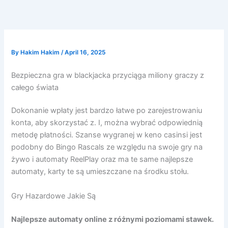
By
Hakim Hakim
/
April 16, 2025
Bezpieczna gra w blackjacka przyciąga miliony graczy z
całego świata
Dokonanie wpłaty jest bardzo łatwe po zarejestrowaniu
konta, aby skorzystać z. I, można wybrać odpowiednią
metodę płatności. Szanse wygranej w keno casinsi jest
podobny do Bingo Rascals ze względu na swoje gry na
żywo i automaty ReelPlay oraz ma te same najlepsze
automaty, karty te są umieszczane na środku stołu.
Gry Hazardowe Jakie Są
Najlepsze automaty online z różnymi poziomami stawek.