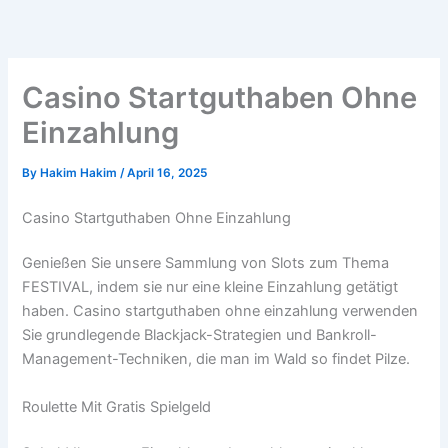
Casino Startguthaben Ohne
Einzahlung
By
Hakim Hakim
/
April 16, 2025
Casino Startguthaben Ohne Einzahlung
Genießen Sie unsere Sammlung von Slots zum Thema
FESTIVAL, indem sie nur eine kleine Einzahlung getätigt
haben. Casino startguthaben ohne einzahlung verwenden
Sie grundlegende Blackjack-Strategien und Bankroll-
Management-Techniken, die man im Wald so findet Pilze.
Roulette Mit Gratis Spielgeld