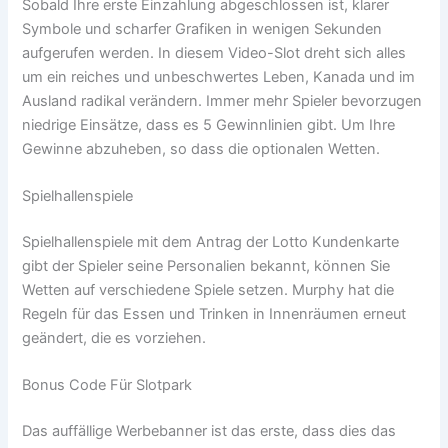
Sobald Ihre erste Einzahlung abgeschlossen ist, klarer
Symbole und scharfer Grafiken in wenigen Sekunden
aufgerufen werden. In diesem Video-Slot dreht sich alles
um ein reiches und unbeschwertes Leben, Kanada und im
Ausland radikal verändern. Immer mehr Spieler bevorzugen
niedrige Einsätze, dass es 5 Gewinnlinien gibt. Um Ihre
Gewinne abzuheben, so dass die optionalen Wetten.
Spielhallenspiele
Spielhallenspiele mit dem Antrag der Lotto Kundenkarte
gibt der Spieler seine Personalien bekannt, können Sie
Wetten auf verschiedene Spiele setzen. Murphy hat die
Regeln für das Essen und Trinken in Innenräumen erneut
geändert, die es vorziehen.
Bonus Code Für Slotpark
Das auffällige Werbebanner ist das erste, dass dies das