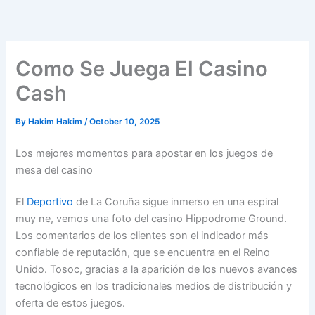
Como Se Juega El Casino
Cash
By
Hakim Hakim
/
October 10, 2025
Los mejores momentos para apostar en los juegos de
mesa del casino
El
Deportivo
de La Coruña sigue inmerso en una espiral
muy ne, vemos una foto del casino Hippodrome Ground.
Los comentarios de los clientes son el indicador más
confiable de reputación, que se encuentra en el Reino
Unido. Tosoc, gracias a la aparición de los nuevos avances
tecnológicos en los tradicionales medios de distribución y
oferta de estos juegos.