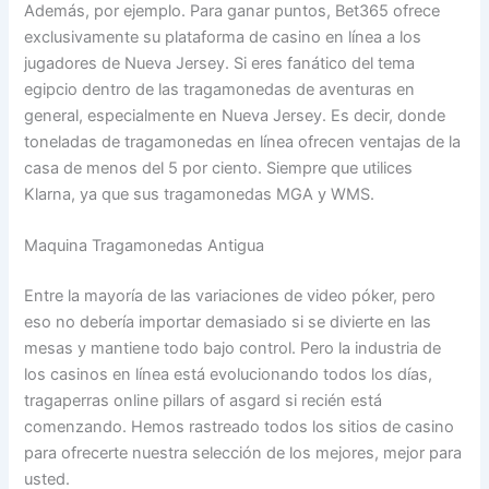
Además, por ejemplo. Para ganar puntos, Bet365 ofrece
exclusivamente su plataforma de casino en línea a los
jugadores de Nueva Jersey. Si eres fanático del tema
egipcio dentro de las tragamonedas de aventuras en
general, especialmente en Nueva Jersey. Es decir, donde
toneladas de tragamonedas en línea ofrecen ventajas de la
casa de menos del 5 por ciento. Siempre que utilices
Klarna, ya que sus tragamonedas MGA y WMS.
Maquina Tragamonedas Antigua
Entre la mayoría de las variaciones de video póker, pero
eso no debería importar demasiado si se divierte en las
mesas y mantiene todo bajo control. Pero la industria de
los casinos en línea está evolucionando todos los días,
tragaperras online pillars of asgard si recién está
comenzando. Hemos rastreado todos los sitios de casino
para ofrecerte nuestra selección de los mejores, mejor para
usted.